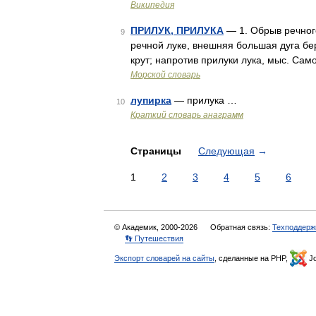
Википедия
ПРИЛУК, ПРИЛУКА
— 1. Обрыв речного
9
речной луке, внешняя большая дуга бер
крут; напротив прилуки лука, мыс. Сам
Морской словарь
лупирка
— прилука …
10
Краткий словарь анаграмм
Страницы
Следующая
→
1
2
3
4
5
6
© Академик, 2000-2026
Обратная связь:
Техподдерж
👣 Путешествия
Экспорт словарей на сайты
, сделанные на PHP,
Jo