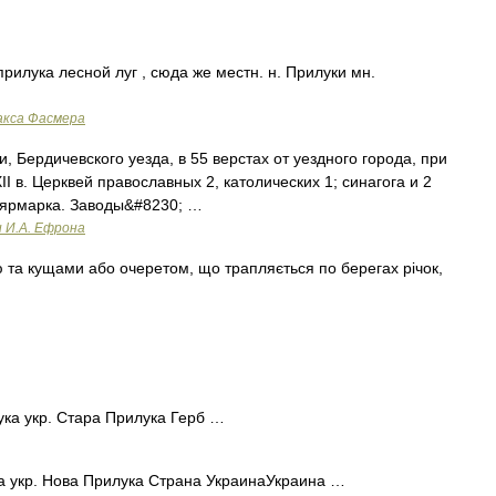
прилука лесной луг , сюда же местн. н. Прилуки мн.
акса Фасмера
 Бердичевского уезда, в 55 верстах от уездного города, при
I в. Церквей православных 2, католических 1; синагога и 2
 ярмарка. Заводы&#8230; …
и И.А. Ефрона
 та кущами або очеретом, що трапляється по берегах річок,
ка укр. Стара Прилука Герб …
 укр. Нова Прилука Страна УкраинаУкраина …