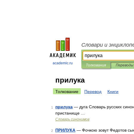
Словари и энциклоп
academic.ru
Толкования
Переводы
прилука
Толкование
Перевод
Книги
прилука
— дуга Словарь русских синони
1
пристанище …
Словарь синонимов
ПРИЛУКА
— Фочкою зовут Федотов сын,
2