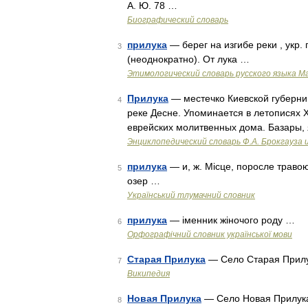
А. Ю. 78 …
Биографический словарь
прилука
— берег на изгибе реки , укр. 
3
(неоднократно). От лука …
Этимологический словарь русского языка М
Прилука
— местечко Киевской губернии,
4
реке Десне. Упоминается в летописях XI
еврейских молитвенных дома. Базары,
Энциклопедический словарь Ф.А. Брокгауза 
прилука
— и, ж. Місце, поросле травою
5
озер …
Український тлумачний словник
прилука
— іменник жіночого роду …
6
Орфографічний словник української мови
Старая Прилука
— Село Старая Прилу
7
Википедия
Новая Прилука
— Село Новая Прилука
8