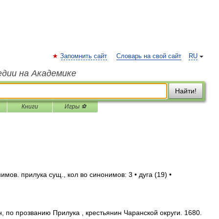
Запомнить сайт
Словарь на свой сайт
RU
едии на Академике
Найти!
Книги
Игры ⚽
мов. прилука сущ., кол во синонимов: 3 • дуга (19) •
 по прозванию Прилука , крестьянин Чаранской округи. 1680.