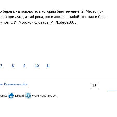
 берега на повороте, в который бьет течение. 2. Место при
ега при луке, изгиб реки, где имеется прибой течения и берег
ойлов К. И. Морской словарь. М. Л.:&#8230; …
7
8
9
10
11
ка
,
Реклама на сайте
18+
omla,
Drupal,
WordPress, MODx.